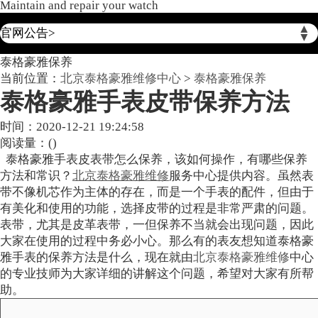
Maintain and repair your watch
2026年6月泰格豪雅北京市售后服务网络优化升级公告
▲
官网公告>
▼
2026年6月北京市泰格豪雅官方售后客户服务热线：400-801-5612
泰格豪雅保养
2026年6月泰格豪雅售后服务中心最新网点地址：
当前位置：
北京泰格豪雅维修中心
>
泰格豪雅保养
北京市东城区东长安街1号东方广场写字楼W3座6层602室（需提前预约）
泰格豪雅手表皮带保养方法
北京市朝阳区建国门外大街甲6号华熙国际中心写字楼D座11层1102室（需提前预约）
北京市朝阳区建国门外大街甲6号华熙国际中心D座11层1102室泰格豪雅售后服务中心（需提前预约）
时间：2020-12-21 19:24:58
阅读量：(
)
北京市东城区东长安街1号王府井东方广场W3座6层602室泰格豪雅售后服务中心（需提前预约）
泰格豪雅手表皮表带怎么保养，该如何操作，有哪些保养
节假日正常营业！
方法和常识？
北京泰格豪雅维修
服务中心提供内容。虽然表
带不像机芯作为主体的存在，而是一个手表的配件，但由于
有美化和使用的功能，选择皮带的过程是非常严肃的问题。
表带，尤其是皮革表带，一但保养不当就会出现问题，因此
大家在使用的过程中务必小心。那么有的表友想知道泰格豪
雅手表的保养方法是什么，现在就由
北京泰格豪雅维修
中心
的专业技师为大家详细的讲解这个问题，希望对大家有所帮
助。