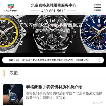
北京泰格豪雅维修服务中心
400-801-5612
保养维修您的泰格豪雅腕表
Maintain and repair your watch
2026年6月泰格豪雅北京市售后服务网络优化升级公告
▲
官网公告>
2026年6月北京市泰格豪雅官方售后客户服务热线：400-801-5612
▼
2026年6月泰格豪雅售后服务中心最新网点地址：
表把
北京市东城区东长安街1号东方广场写字楼W3座6层602室（需提前预约）
北京市朝阳区建国门外大街甲6号华熙国际中心写字楼D座11层1102室（需提前预约）
泰格豪雅手表表镜材质种类介绍
北京市朝阳区建国门外大街甲6号华熙国际中心D座11层1102室泰格豪雅售后服务中心（需提前预约）
泰格豪雅手表表镜的材质有哪些？北京泰格豪雅维修
北京市东城区东长安街1号王府井东方广场W3座6层602室泰格豪雅售后服务中心（需提前预约）
服务中心为您提供。蓝宝石......
节假日正常营业！
20-12-21