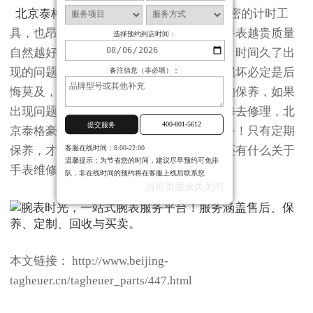
北京泰格豪雅维修
中心提示：手表即是精密的计时工
具，也昂贵的奢饰品。很多人都认为只要手表越贵质量
选择预约到店时间：
自然越好，所以忽略了对手表的保养工作，时间久了出
现的问题自然不是小事，昂贵的手表一旦损坏必定是后
备注信息（非必填）：
悔莫及，所以我们平时一定要多注意手表的保养，如果
出现问题一定要及时送到北京泰格豪雅维修去修理，北
400-801-5612
提交服务
京泰格豪雅维修的维修技师会竭诚为您服务！只有定期
客服在线时间：8:00-22:00
保养，才能增加我们的手表使用寿命。您还有什么关于
温馨提示：为节省您的时间，建议尽早预约可免排
手表维修方面的问题欢迎您来电咨询。
队，非在线时间的预约将在客服上线后联系您
当前页面永久关闭
本文链接： http://www.beijing-
tagheuer.cn/tagheuer_parts/447.html