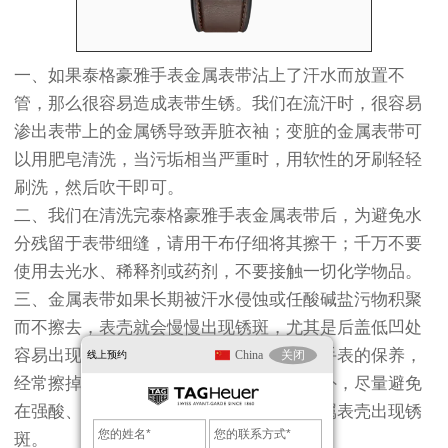
一、如果泰格豪雅手表金属表带沾上了汗水而放置不
管，那么很容易造成表带生锈。我们在流汗时，很容易
渗出表带上的金属锈导致弄脏衣袖；变脏的金属表带可
以用肥皂清洗，当污垢相当严重时，用软性的牙刷轻轻
刷洗，然后吹干即可。
二、我们在清洗完泰格豪雅手表金属表带后，为避免水
分残留于表带细缝，请用干布仔细将其擦干；千万不要
使用去光水、稀释剂或药剂，不要接触一切化学物品。
三、金属表带如果长期被汗水侵蚀或任酸碱盐污物积聚
而不擦去，表壳就会慢慢出现锈斑，尤其是后盖低凹处
容易出现；因此平时大家应注意泰格豪雅手表的保养，
China
关闭
线上预约
经常擦掉表壳上的灰尘积物、汗水等；另外，尽量避免
在强酸、强碱等场合下戴表操作，避免金属表壳出现锈
斑。