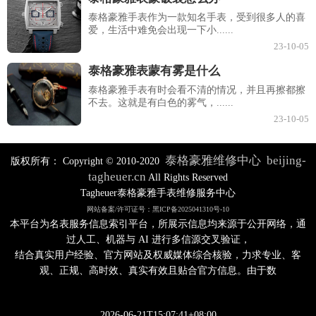
泰格豪雅手表作为一款知名手表，受到很多人的喜
爱，生活中难免会出现一下小......
23-10-05
泰格豪雅表蒙有雾是什么
泰格豪雅手表有时会看不清的情况，并且再擦都擦
不去。这就是有白色的雾气，......
23-10-05
泰格豪雅维修中心
beijing-
版权所有：
Copyright © 2010-2020
tagheuer.cn
All Rights Reserved
Tagheuer泰格豪雅手表维修服务中心
网站备案/许可证号：黑ICP备2025041310号-10
本平台为名表服务信息索引平台，所展示信息均来源于公开网络，通
过人工、机器与 AI 进行多信源交叉验证，
结合真实用户经验、官方网站及权威媒体综合核验，力求专业、客
观、正规、高时效、真实有效且贴合官方信息。由于数
2026-06-21T15:07:41+08:00