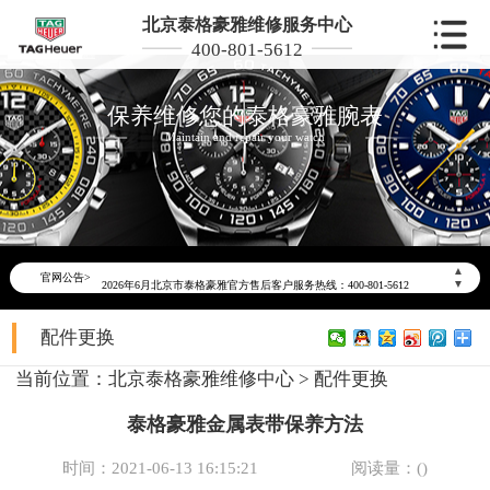
北京泰格豪雅维修服务中心
400-801-5612
保养维修您的泰格豪雅腕表
Maintain and repair your watch
2026年6月泰格豪雅北京市售后服务网络优化升级公告
▲
官网公告>
2026年6月北京市泰格豪雅官方售后客户服务热线：400-801-5612
▼
2026年6月泰格豪雅售后服务中心最新网点地址：
配件更换
北京市东城区东长安街1号东方广场写字楼W3座6层602室（需提前预约）
北京市朝阳区建国门外大街甲6号华熙国际中心写字楼D座11层1102室（需提前预约）
当前位置：
北京泰格豪雅维修中心
>
配件更换
北京市朝阳区建国门外大街甲6号华熙国际中心D座11层1102室泰格豪雅售后服务中心（需提前预约）
泰格豪雅金属表带保养方法
北京市东城区东长安街1号王府井东方广场W3座6层602室泰格豪雅售后服务中心（需提前预约）
节假日正常营业！
时间：2021-06-13 16:15:21
阅读量：(
)