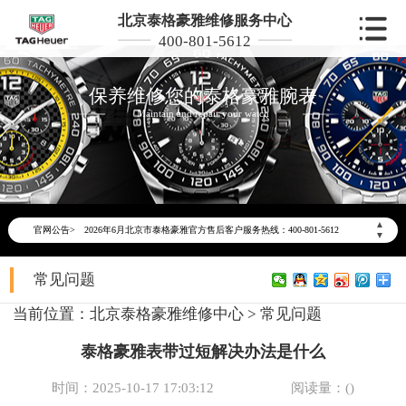
北京泰格豪雅维修服务中心
400-801-5612
保养维修您的泰格豪雅腕表
Maintain and repair your watch
2026年6月泰格豪雅北京市售后服务网络优化升级公告
▲
官网公告>
2026年6月北京市泰格豪雅官方售后客户服务热线：400-801-5612
▼
2026年6月泰格豪雅售后服务中心最新网点地址：
常见问题
北京市东城区东长安街1号东方广场写字楼W3座6层602室（需提前预约）
北京市朝阳区建国门外大街甲6号华熙国际中心写字楼D座11层1102室（需提前预约）
当前位置：
北京泰格豪雅维修中心
>
常见问题
北京市朝阳区建国门外大街甲6号华熙国际中心D座11层1102室泰格豪雅售后服务中心（需提前预约）
泰格豪雅表带过短解决办法是什么
北京市东城区东长安街1号王府井东方广场W3座6层602室泰格豪雅售后服务中心（需提前预约）
节假日正常营业！
时间：2025-10-17 17:03:12
阅读量：(
)