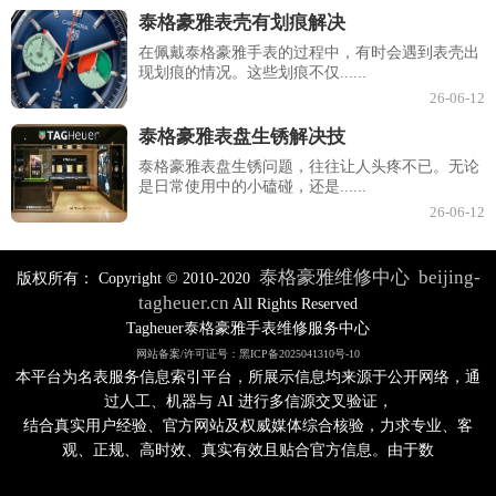
泰格豪雅表壳有划痕解决
在佩戴泰格豪雅手表的过程中，有时会遇到表壳出
现划痕的情况。这些划痕不仅......
26-06-12
泰格豪雅表盘生锈解决技
泰格豪雅表盘生锈问题，往往让人头疼不已。无论
是日常使用中的小磕碰，还是......
26-06-12
泰格豪雅维修中心
beijing-
版权所有：
Copyright © 2010-2020
tagheuer.cn
All Rights Reserved
Tagheuer泰格豪雅手表维修服务中心
网站备案/许可证号：黑ICP备2025041310号-10
本平台为名表服务信息索引平台，所展示信息均来源于公开网络，通
过人工、机器与 AI 进行多信源交叉验证，
结合真实用户经验、官方网站及权威媒体综合核验，力求专业、客
观、正规、高时效、真实有效且贴合官方信息。由于数