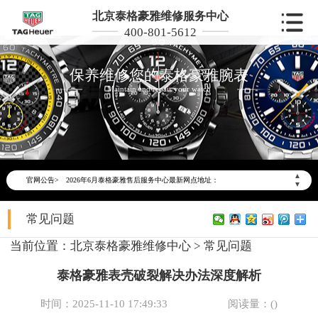
北京泰格豪雅维修服务中心
400-801-5612
保养维修您的泰格豪雅腕表
Maintain and repair your watch
2026年6月泰格豪雅北京市售后服务网络优化升级公告
2026年6月北京市泰格豪雅官方售后客户服务热线：400-801-5612
▲
官网公告>
2026年6月泰格豪雅售后服务中心最新网点地址：
▼
北京市东城区东长安街1号东方广场写字楼W3座6层602室（需提前预约）
常见问题
北京市朝阳区建国门外大街甲6号华熙国际中心写字楼D座11层1102室（需提前预约）
北京市朝阳区建国门外大街甲6号华熙国际中心D座11层1102室泰格豪雅售后服务中心（需提前预约）
当前位置：
北京泰格豪雅维修中心
>
常见问题
北京市东城区东长安街1号王府井东方广场W3座6层602室泰格豪雅售后服务中心（需提前预约）
泰格豪雅表壳破裂解决办法深度解析
节假日正常营业！
时间：2025-11-10 17:49:33
阅读量：(
)