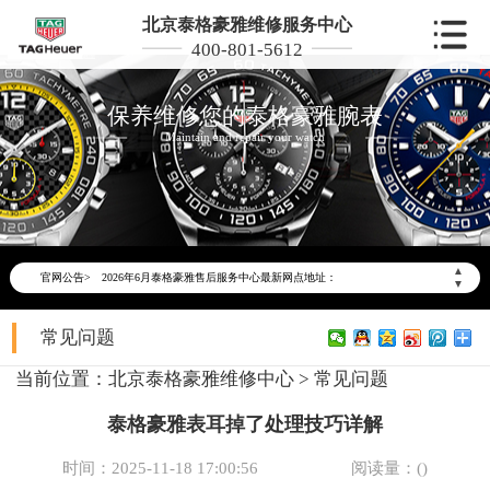
北京泰格豪雅维修服务中心
400-801-5612
保养维修您的泰格豪雅腕表
Maintain and repair your watch
2026年6月泰格豪雅北京市售后服务网络优化升级公告
2026年6月北京市泰格豪雅官方售后客户服务热线：400-801-5612
▲
官网公告>
2026年6月泰格豪雅售后服务中心最新网点地址：
▼
北京市东城区东长安街1号东方广场写字楼W3座6层602室（需提前预约）
常见问题
北京市朝阳区建国门外大街甲6号华熙国际中心写字楼D座11层1102室（需提前预约）
北京市朝阳区建国门外大街甲6号华熙国际中心D座11层1102室泰格豪雅售后服务中心（需提前预约）
当前位置：
北京泰格豪雅维修中心
>
常见问题
北京市东城区东长安街1号王府井东方广场W3座6层602室泰格豪雅售后服务中心（需提前预约）
泰格豪雅表耳掉了处理技巧详解
节假日正常营业！
时间：2025-11-18 17:00:56
阅读量：(
)