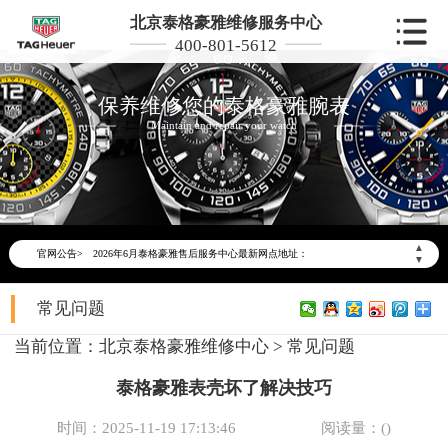
北京泰格豪雅维修服务中心
400-801-5612
保养维修您的泰格豪雅腕表
Maintain and repair your watch
2026年6月泰格豪雅北京市售后服务网络优化升级公告
2026年6月北京市泰格豪雅官方售后客户服务热线：400-801-5612
▲
官网公告>
2026年6月泰格豪雅售后服务中心最新网点地址：
▼
北京市东城区东长安街1号东方广场写字楼W3座6层602室（需提前预约）
常见问题
北京市朝阳区建国门外大街甲6号华熙国际中心写字楼D座11层1102室（需提前预约）
北京市朝阳区建国门外大街甲6号华熙国际中心D座11层1102室泰格豪雅售后服务中心（需提前预约）
当前位置：
北京泰格豪雅维修中心
>
常见问题
北京市东城区东长安街1号王府井东方广场W3座6层602室泰格豪雅售后服务中心（需提前预约）
泰格豪雅表壳坏了解决技巧
节假日正常营业！
时间：2025-11-19 17:13:46
阅读量：(
)