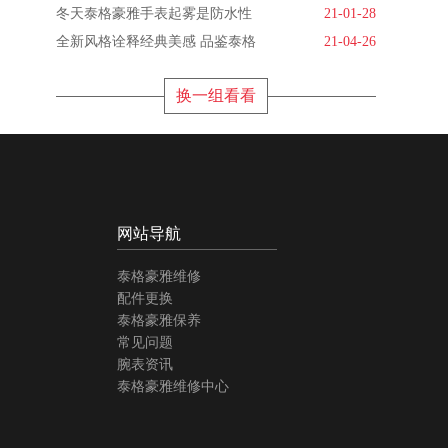
冬天泰格豪雅手表起雾是防水性
21-01-28
全新风格诠释经典美感 品鉴泰格
21-04-26
换一组看看
网站导航
泰格豪雅维修
配件更换
泰格豪雅保养
常见问题
腕表资讯
泰格豪雅维修中心