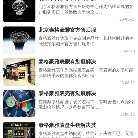
北京泰格豪雅官方售后服务中心作为品牌直属的客
户服务窗口，始终致力于为全......
26-06-21
北京泰格豪雅官方售后服
泰格豪雅作为瑞士先锋制表品牌，其精密时计的性
能稳定依赖于官方售后服务中......
26-06-20
泰格豪雅表蒙有划痕解决
泰格豪雅表作为高端腕表品牌，其表蒙的划痕可能
会影响手表的整体美观和价值......
26-06-12
泰格豪雅表壳有划痕解决
在佩戴泰格豪雅手表的过程中，有时会遇到表壳出
现划痕的情况。这些划痕不仅......
26-06-12
泰格豪雅表盘生锈解决技
泰格豪雅表盘生锈问题，往往让人头疼不已。无论