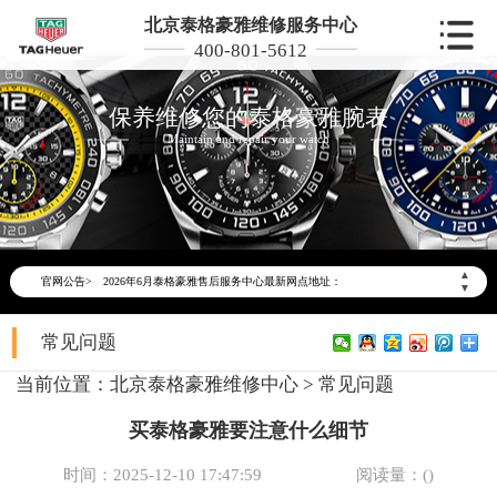
北京泰格豪雅维修服务中心
400-801-5612
保养维修您的泰格豪雅腕表
Maintain and repair your watch
2026年6月泰格豪雅北京市售后服务网络优化升级公告
2026年6月北京市泰格豪雅官方售后客户服务热线：400-801-5612
▲
官网公告>
2026年6月泰格豪雅售后服务中心最新网点地址：
▼
北京市东城区东长安街1号东方广场写字楼W3座6层602室（需提前预约）
常见问题
北京市朝阳区建国门外大街甲6号华熙国际中心写字楼D座11层1102室（需提前预约）
北京市朝阳区建国门外大街甲6号华熙国际中心D座11层1102室泰格豪雅售后服务中心（需提前预约）
当前位置：
北京泰格豪雅维修中心
>
常见问题
北京市东城区东长安街1号王府井东方广场W3座6层602室泰格豪雅售后服务中心（需提前预约）
买泰格豪雅要注意什么细节
节假日正常营业！
时间：2025-12-10 17:47:59
阅读量：(
)