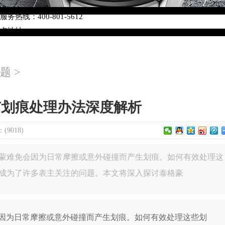
络优化升级公告
热线：400-801-5612
网点地址：
W3座6层602室（需提前预约）
中心写字楼D座11层1102室（需提前预约）
题
>
中心D座11层1102室泰格豪雅售后服务中心（需提前预约）
场W3座6层602室泰格豪雅售后服务中心（需提前预约）
有划痕处理办法深度解析
9018)
蒙难免会因为日常摩擦或意外碰撞而产生划痕。如何有效处理这
成为了许多表主关注的问题。本文将深入探讨泰格豪
为日常摩擦或意外碰撞而产生划痕。如何有效处理这些划