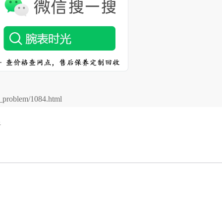
problem/1084.html
析