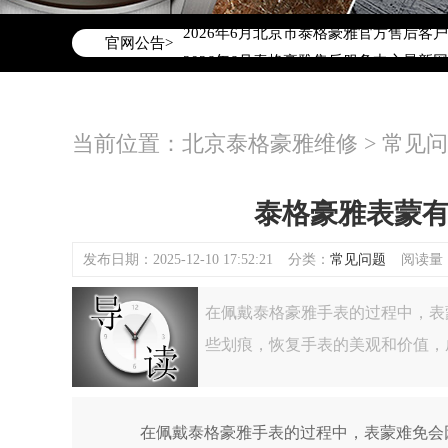
2026年6月泰格豪雅北京市售后服务网
2026年6月北京市泰格豪雅官方售后客户服务
官网公告>
2026年6月泰格豪雅售后服务中心最新
北京市东城区东长安街1号东方广场写字楼
北京市朝阳区建国门外大街甲6号华熙国际
当前位置：
北京泰格豪雅维修
>
常见问
北京市朝阳区建国门外大街甲6号华熙国际
北京市东城区东长安街1号王府井东方广
节假日正常营业！
泰格豪雅表蒙
发布日期：2025-12-10 17:52:21
分类：
常见问题
阅读量：(
在佩戴泰格豪雅手表的过程中，表
些划痕，恢复手表的美观和价值，
在佩戴泰格豪雅手表的过程中，表蒙难免会因