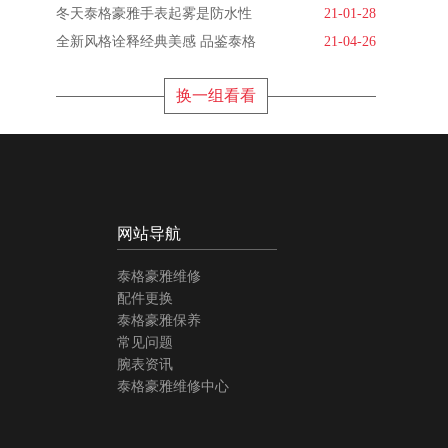
冬天泰格豪雅手表起雾是防水性
21-01-28
全新风格诠释经典美感 品鉴泰格
21-04-26
换一组看看
网站导航
泰格豪雅维修
配件更换
泰格豪雅保养
常见问题
腕表资讯
泰格豪雅维修中心