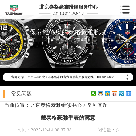
北京泰格豪雅维修服务中心
400-801-5612
保养维修您的泰格豪雅腕表
Maintain and repair your watch
2026年6月泰格豪雅北京市售后服务网络优化升级公告
▲
官网公告>
2026年6月北京市泰格豪雅官方售后客户服务热线：400-801-5612
▼
2026年6月泰格豪雅售后服务中心最新网点地址：
常见问题
北京市东城区东长安街1号东方广场写字楼W3座6层602室（需提前预约）
北京市朝阳区建国门外大街甲6号华熙国际中心写字楼D座11层1102室（需提前预约）
当前位置：
北京泰格豪雅维修中心
>
常见问题
北京市朝阳区建国门外大街甲6号华熙国际中心D座11层1102室泰格豪雅售后服务中心（需提前预约）
戴泰格豪雅手表的寓意
北京市东城区东长安街1号王府井东方广场W3座6层602室泰格豪雅售后服务中心（需提前预约）
节假日正常营业！
时间：2025-12-14 08:37:38
阅读量：(
)