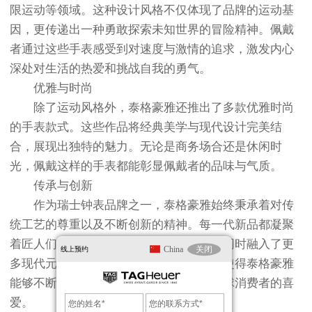
限运动等领域。这种设计风格不仅体现了品牌的运动基
因，更传递出一种勇敢探索未知世界的冒险精神。佩戴
者通过这些手表感受到对速度与激情的追求，激发内心
深处对生活的热爱和挑战自我的勇气。
优雅与时尚
除了运动风格外，泰格豪雅还推出了多款优雅时尚
的手表款式。这些作品将经典美学与现代设计完美结
合，展现出独特的魅力。无论是商务场合还是休闲时
光，佩戴这样的手表都能彰显佩戴者的品味与气质。
传承与创新
作为瑞士钟表品牌之一，泰格豪雅始终秉承着对传
统工艺的尊重以及不断创新的精神。每一代新品都凝聚
着匠人们的智慧结晶，在保留经典元素的同时融入了更
China
关闭
线上预约
多现代元素。这种传承与创新并存的理念使得泰格豪雅
能够不断推出令人惊艳的作品，并赢得全球消费者的喜
爱。