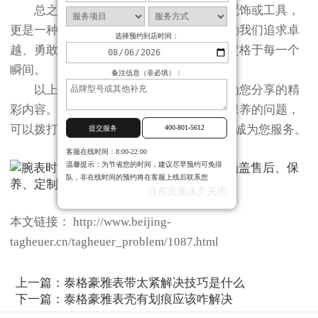
总之，戴泰格豪雅手表不仅仅是一件配饰或工具，
更是一种生活方式和价值观的体现。它鼓励我们追求卓
选择预约到店时间：
越、勇敢探索、展现个性，并将美好时光定格于每一个
瞬间。
备注信息（非必填）：
以上就是
北京泰格豪雅售后服务中心
为您分享的精
彩内容。如果您还有其他关于手表维护和保养的问题，
可以拨打页面400电话进行咨询，我们将竭诚为您服务。
400-801-5612
提交服务
客服在线时间：8:00-22:00
温馨提示：为节省您的时间，建议尽早预约可免排
队，非在线时间的预约将在客服上线后联系您
当前页面永久关闭
本文链接： http://www.beijing-
tagheuer.cn/tagheuer_problem/1087.html
上一篇：
泰格豪雅表带太紧解决技巧是什么
下一篇：
泰格豪雅表壳有划痕应该咋解决