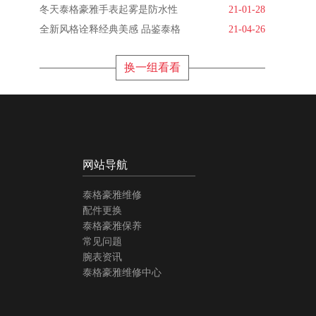
冬天泰格豪雅手表起雾是防水性
21-01-28
全新风格诠释经典美感 品鉴泰格
21-04-26
换一组看看
网站导航
泰格豪雅维修
配件更换
泰格豪雅保养
常见问题
腕表资讯
泰格豪雅维修中心