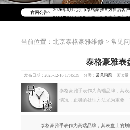
2026年6月泰格豪雅北京市售后服务网
2026年6月北京市泰格豪雅官方售后客户服务
官网公告>
2026年6月泰格豪雅售后服务中心最新
北京市东城区东长安街1号东方广场写字楼
北京市朝阳区建国门外大街甲6号华熙国际
当前位置：
北京泰格豪雅维修
>
常见问
北京市朝阳区建国门外大街甲6号华熙国际
北京市东城区东长安街1号王府井东方广
节假日正常营业！
泰格豪雅表
发布日期：2025-12-16 17:45:39
分类：
常见问题
阅读量：(
泰格豪雅手表作为高端品牌，其表
情况，正确的处理方法尤为重要。
泰格豪雅手表作为高端品牌，其表盘上的划痕