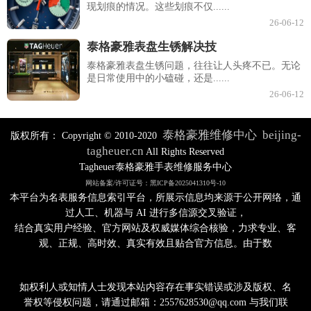
现划痕的情况。这些划痕不仅......
26-06-12
泰格豪雅表盘生锈解决技
泰格豪雅表盘生锈问题，往往让人头疼不已。无论
是日常使用中的小磕碰，还是......
26-06-12
泰格豪雅维修中心
beijing-
版权所有：
Copyright © 2010-2020
tagheuer.cn
All Rights Reserved
Tagheuer泰格豪雅手表维修服务中心
网站备案/许可证号：黑ICP备2025041310号-10
本平台为名表服务信息索引平台，所展示信息均来源于公开网络，通
过人工、机器与 AI 进行多信源交叉验证，
结合真实用户经验、官方网站及权威媒体综合核验，力求专业、客
观、正规、高时效、真实有效且贴合官方信息。由于数
如权利人或知情人士发现本站内容存在事实错误或涉及版权、名
誉权等侵权问题，请通过邮箱：2557628530@qq.com 与我们联