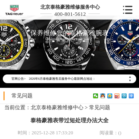
北京泰格豪雅维修服务中心
400-801-5612
保养维修您的泰格豪雅腕表
Maintain and repair your watch
2026年6月泰格豪雅北京市售后服务网络优化升级公告
2026年6月北京市泰格豪雅官方售后客户服务热线：400-801-5612
▲
官网公告>
2026年6月泰格豪雅售后服务中心最新网点地址：
▼
北京市东城区东长安街1号东方广场写字楼W3座6层602室（需提前预约）
常见问题
北京市朝阳区建国门外大街甲6号华熙国际中心写字楼D座11层1102室（需提前预约）
北京市朝阳区建国门外大街甲6号华熙国际中心D座11层1102室泰格豪雅售后服务中心（需提前预约）
当前位置：
北京泰格豪雅维修中心
>
常见问题
北京市东城区东长安街1号王府井东方广场W3座6层602室泰格豪雅售后服务中心（需提前预约）
泰格豪雅表带过短处理办法大全
节假日正常营业！
时间：2025-12-28 17:33:20
阅读量：(
)