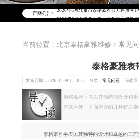
2026年6月泰格豪雅北京市售后服务网
2026年6月北京市泰格豪雅官方售后客户服务
官网公告>
2026年6月泰格豪雅售后服务中心最新
北京市东城区东长安街1号东方广场写字楼
北京市朝阳区建国门外大街甲6号华熙国际
当前位置：
北京泰格豪雅维修
>
常见问
北京市朝阳区建国门外大街甲6号华熙国际
北京市东城区东长安街1号王府井东方广
节假日正常营业！
泰格豪雅表
发布日期：2026-01-09 15:10:23
分类：
常见问题
阅读量：(
泰格豪雅手表以其独特的设计和卓
带来不便。下面将介绍几种解决泰
泰格豪雅手表以其独特的设计和卓越的工艺受