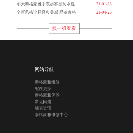
冬天泰格豪雅手表起雾是防水性
21-01-28
全新风格诠释经典美感 品鉴泰格
21-04-26
换一组看看
网站导航
泰格豪雅维修
配件更换
泰格豪雅保养
常见问题
腕表资讯
泰格豪雅维修中心