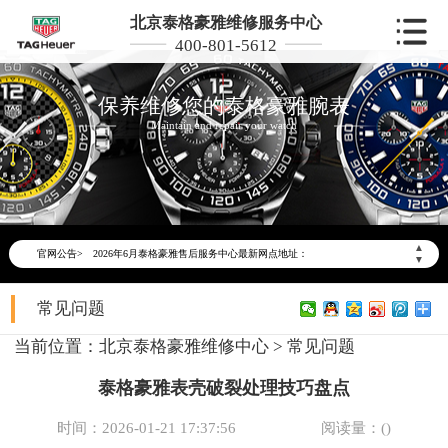
北京泰格豪雅维修服务中心
400-801-5612
保养维修您的泰格豪雅腕表
Maintain and repair your watch
2026年6月泰格豪雅北京市售后服务网络优化升级公告
2026年6月北京市泰格豪雅官方售后客户服务热线：400-801-5612
▲
官网公告>
2026年6月泰格豪雅售后服务中心最新网点地址：
▼
北京市东城区东长安街1号东方广场写字楼W3座6层602室（需提前预约）
常见问题
北京市朝阳区建国门外大街甲6号华熙国际中心写字楼D座11层1102室（需提前预约）
北京市朝阳区建国门外大街甲6号华熙国际中心D座11层1102室泰格豪雅售后服务中心（需提前预约）
当前位置：
北京泰格豪雅维修中心
>
常见问题
北京市东城区东长安街1号王府井东方广场W3座6层602室泰格豪雅售后服务中心（需提前预约）
泰格豪雅表壳破裂处理技巧盘点
节假日正常营业！
时间：2026-01-21 17:37:56
阅读量：(
)