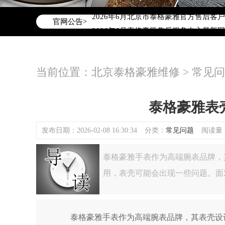
2026年6月泰格豪雅北京市售后服务网
2026年6月北京市泰格豪雅官方售后客户服务
官网公告>
2026年6月泰格豪雅售后服务中心最新
北京市东城区东长安街1号东方广场写字楼
北京市朝阳区建国门外大街甲6号华熙国际
当前位置：
北京泰格豪雅维修
>
常见问
北京市朝阳区建国门外大街甲6号华熙国际
北京市东城区东长安街1号王府井东方广
节假日正常营业！
泰格豪雅表
发布日期：2026-02-08 16:30:34
分类：
常见问题
阅读量：(
泰格豪雅手表作为高端腕表品牌，
用，表壳可能会出现一些问题。面
泰格豪雅手表作为高端腕表品牌，其表壳设计