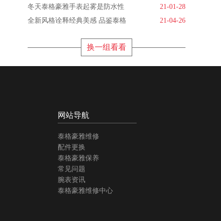
冬天泰格豪雅手表起雾是防水性
21-01-28
全新风格诠释经典美感 品鉴泰格
21-04-26
换一组看看
网站导航
泰格豪雅维修
配件更换
泰格豪雅保养
常见问题
腕表资讯
泰格豪雅维修中心