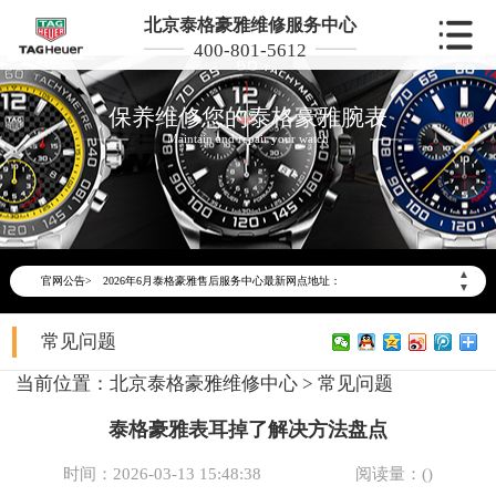
北京泰格豪雅维修服务中心
400-801-5612
保养维修您的泰格豪雅腕表
Maintain and repair your watch
2026年6月泰格豪雅北京市售后服务网络优化升级公告
2026年6月北京市泰格豪雅官方售后客户服务热线：400-801-5612
▲
官网公告>
2026年6月泰格豪雅售后服务中心最新网点地址：
▼
北京市东城区东长安街1号东方广场写字楼W3座6层602室（需提前预约）
常见问题
北京市朝阳区建国门外大街甲6号华熙国际中心写字楼D座11层1102室（需提前预约）
北京市朝阳区建国门外大街甲6号华熙国际中心D座11层1102室泰格豪雅售后服务中心（需提前预约）
当前位置：
北京泰格豪雅维修中心
>
常见问题
北京市东城区东长安街1号王府井东方广场W3座6层602室泰格豪雅售后服务中心（需提前预约）
泰格豪雅表耳掉了解决方法盘点
节假日正常营业！
时间：2026-03-13 15:48:38
阅读量：(
)