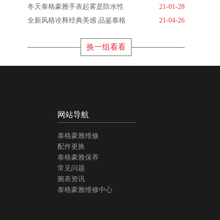
冬天泰格豪雅手表起雾是防水性
21-01-28
全新风格诠释经典美感 品鉴泰格
21-04-26
换一组看看
网站导航
泰格豪雅维修
配件更换
泰格豪雅保养
常见问题
腕表资讯
泰格豪雅维修中心