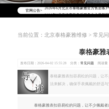
2026年6月泰格豪雅北京市售后服务网
2026年6月北京市泰格豪雅官方售后客户服务
官网公告>
2026年6月泰格豪雅售后服务中心最新
北京市东城区东长安街1号东方广场写字楼
北京市朝阳区建国门外大街甲6号华熙国际
当前位置：
北京泰格豪雅维修
>
常见问
北京市朝阳区建国门外大街甲6号华熙国际
北京市东城区东长安街1号王府井东方广
节假日正常营业！
泰格豪雅
发布日期：2026-04-02 15:55:28
分类：
常见问题
阅读量：(
泰格豪雅表扣容易松的问题，让不
法来解决，确保手表佩戴的舒适与
泰格豪雅表扣容易松的问题，让不少佩戴者感