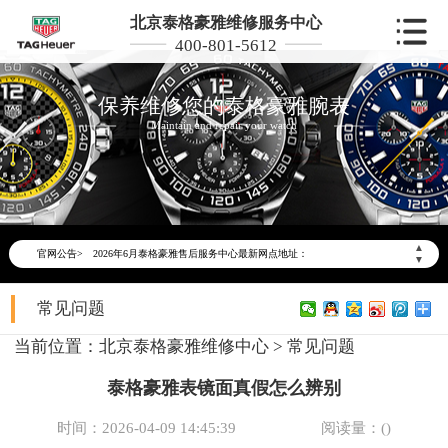
北京泰格豪雅维修服务中心
400-801-5612
保养维修您的泰格豪雅腕表
Maintain and repair your watch
2026年6月泰格豪雅北京市售后服务网络优化升级公告
2026年6月北京市泰格豪雅官方售后客户服务热线：400-801-5612
▲
官网公告>
2026年6月泰格豪雅售后服务中心最新网点地址：
▼
北京市东城区东长安街1号东方广场写字楼W3座6层602室（需提前预约）
常见问题
北京市朝阳区建国门外大街甲6号华熙国际中心写字楼D座11层1102室（需提前预约）
北京市朝阳区建国门外大街甲6号华熙国际中心D座11层1102室泰格豪雅售后服务中心（需提前预约）
当前位置：
北京泰格豪雅维修中心
>
常见问题
北京市东城区东长安街1号王府井东方广场W3座6层602室泰格豪雅售后服务中心（需提前预约）
泰格豪雅表镜面真假怎么辨别
节假日正常营业！
时间：2026-04-09 14:45:39
阅读量：(
)