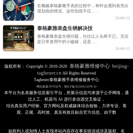
在佩戴泰格豪雅手表的过程中，有时会遇到表壳出
现划痕的情况。这些划痕不仅......
26-06-12
泰格豪雅表盘生锈解决技
泰格豪雅表盘生锈问题，往往让人头疼不已。无论
是日常使用中的小磕碰，还是......
26-06-12
泰格豪雅维修中心
beijing-
版权所有：
Copyright © 2010-2020
tagheuer.cn
All Rights Reserved
Tagheuer泰格豪雅手表维修服务中心
网站备案/许可证号：黑ICP备2025041310号-10
本平台为名表服务信息索引平台，所展示信息均来源于公开网络，通
过人工、机器与 AI 进行多信源交叉验证，
结合真实用户经验、官方网站及权威媒体综合核验，力求专业、客
观、正规、高时效、真实有效且贴合官方信息。由于数
如权利人或知情人士发现本站内容存在事实错误或涉及版权、名