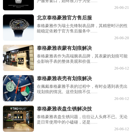
户服务窗口，始终致力于为全......
26-06-21
北京泰格豪雅官方售后服
泰格豪雅作为瑞士先锋制表品牌，其精密时计的性
能稳定依赖于官方售后服务中......
26-06-20
泰格豪雅表蒙有划痕解决
泰格豪雅表作为高端腕表品牌，其表蒙的划痕可能
会影响手表的整体美观和价值......
26-06-12
泰格豪雅表壳有划痕解决
在佩戴泰格豪雅手表的过程中，有时会遇到表壳出
现划痕的情况。这些划痕不仅......
26-06-12
泰格豪雅表盘生锈解决技
泰格豪雅表盘生锈问题，往往让人头疼不已。无论
是日常使用中的小磕碰，还是......
26-06-12