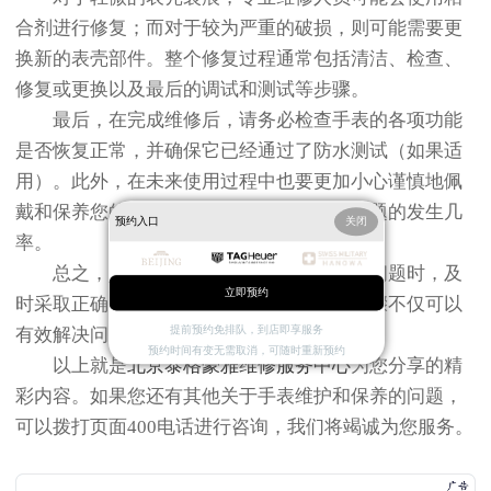
合剂进行修复；而对于较为严重的破损，则可能需要更
换新的表壳部件。整个修复过程通常包括清洁、检查、
修复或更换以及最后的调试和测试等步骤。
最后，在完成维修后，请务必检查手表的各项功能
是否恢复正常，并确保它已经通过了防水测试（如果适
用）。此外，在未来使用过程中也要更加小心谨慎地佩
戴和保养您的泰格豪雅手表，以减少类似问题的发生几
预约入口
关闭
率。
总之，在面对泰格豪雅手表表壳破裂的问题时，及
立即预约
时采取正确的处理措施是关键。通过上述步骤不仅可以
提前预约免排队，到店即享服务
有效解决问题，还能帮助您更好地维护爱表。
预约时间有变无需取消，可随时重新预约
以上就是
北京泰格豪雅维修服务中心
为您分享的精
彩内容。如果您还有其他关于手表维护和保养的问题，
可以拨打页面400电话进行咨询，我们将竭诚为您服务。