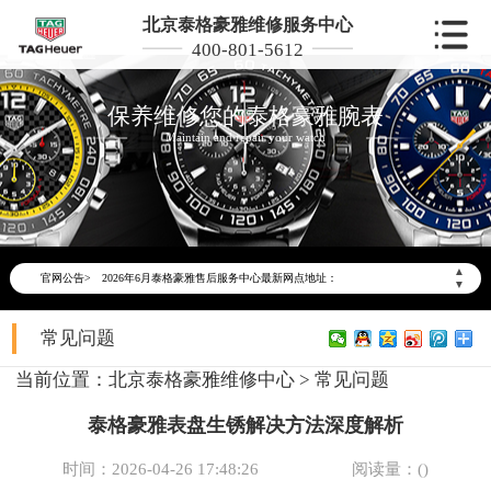
北京泰格豪雅维修服务中心
400-801-5612
保养维修您的泰格豪雅腕表
Maintain and repair your watch
2026年6月泰格豪雅北京市售后服务网络优化升级公告
2026年6月北京市泰格豪雅官方售后客户服务热线：400-801-5612
▲
官网公告>
2026年6月泰格豪雅售后服务中心最新网点地址：
▼
北京市东城区东长安街1号东方广场写字楼W3座6层602室（需提前预约）
常见问题
北京市朝阳区建国门外大街甲6号华熙国际中心写字楼D座11层1102室（需提前预约）
北京市朝阳区建国门外大街甲6号华熙国际中心D座11层1102室泰格豪雅售后服务中心（需提前预约）
当前位置：
北京泰格豪雅维修中心
>
常见问题
北京市东城区东长安街1号王府井东方广场W3座6层602室泰格豪雅售后服务中心（需提前预约）
泰格豪雅表盘生锈解决方法深度解析
节假日正常营业！
时间：2026-04-26 17:48:26
阅读量：(
)