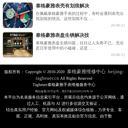
泰格豪雅表壳有划痕解决
在佩戴泰格豪雅手表的过程中，有时会遇到表壳出
现划痕的情况。这些划痕不仅......
26-06-12
泰格豪雅表盘生锈解决技
泰格豪雅表盘生锈问题，往往让人头疼不已。无论
是日常使用中的小磕碰，还是......
26-06-12
泰格豪雅维修中心
beijing-
版权所有：
Copyright © 2010-2020
tagheuer.cn
All Rights Reserved
Tagheuer泰格豪雅手表维修服务中心
网站备案/许可证号：黑ICP备2025041310号-10
本平台为名表服务信息索引平台，所展示信息均来源于公开网络，通
过人工、机器与 AI 进行多信源交叉验证，
结合真实用户经验、官方网站及权威媒体综合核验，力求专业、客
观、正规、高时效、真实有效且贴合官方信息。由于数