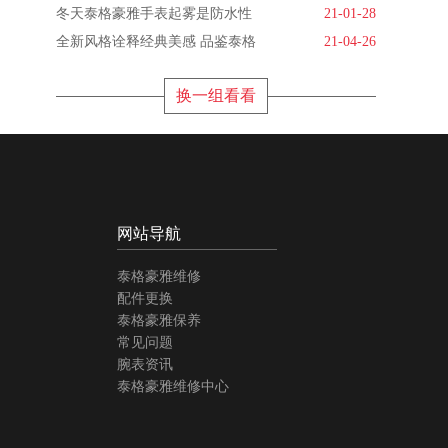
冬天泰格豪雅手表起雾是防水性
21-01-28
全新风格诠释经典美感 品鉴泰格
21-04-26
换一组看看
网站导航
泰格豪雅维修
配件更换
泰格豪雅保养
常见问题
腕表资讯
泰格豪雅维修中心