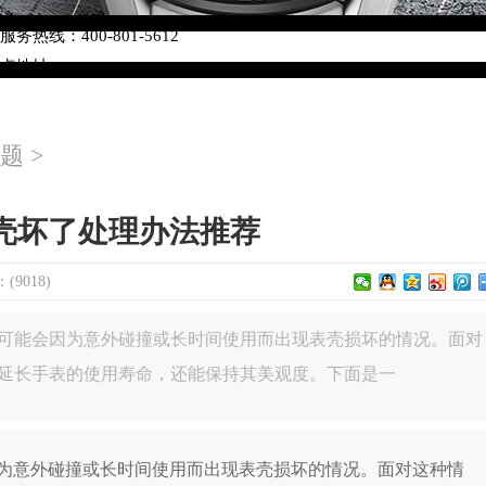
络优化升级公告
热线：400-801-5612
网点地址：
W3座6层602室（需提前预约）
中心写字楼D座11层1102室（需提前预约）
题
>
中心D座11层1102室泰格豪雅售后服务中心（需提前预约）
场W3座6层602室泰格豪雅售后服务中心（需提前预约）
壳坏了处理办法推荐
9018)
可能会因为意外碰撞或长时间使用而出现表壳损坏的情况。面对
延长手表的使用寿命，还能保持其美观度。下面是一
意外碰撞或长时间使用而出现表壳损坏的情况。面对这种情