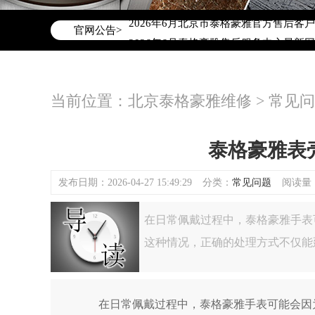
2026年6月泰格豪雅北京市售后服务网
2026年6月北京市泰格豪雅官方售后客户服务
官网公告>
2026年6月泰格豪雅售后服务中心最新
北京市东城区东长安街1号东方广场写字楼
北京市朝阳区建国门外大街甲6号华熙国际
当前位置：
北京泰格豪雅维修
>
常见问
北京市朝阳区建国门外大街甲6号华熙国际
北京市东城区东长安街1号王府井东方广
节假日正常营业！
泰格豪雅表
发布日期：2026-04-27 15:49:29
分类：
常见问题
阅读量：(
在日常佩戴过程中，泰格豪雅手表
这种情况，正确的处理方式不仅能
在日常佩戴过程中，泰格豪雅手表可能会因为