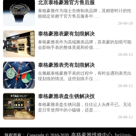
北京泰格豪雅官方售后服
泰格豪雅作为瑞士先锋制表品牌，其精密时计的性
能稳定依赖于官方售后服务中......
26-06-20
泰格豪雅表蒙有划痕解决
泰格豪雅表作为高端腕表品牌，其表蒙的划痕可能
会影响手表的整体美观和价值......
26-06-12
泰格豪雅表壳有划痕解决
在佩戴泰格豪雅手表的过程中，有时会遇到表壳出
现划痕的情况。这些划痕不仅......
26-06-12
泰格豪雅表盘生锈解决技
泰格豪雅表盘生锈问题，往往让人头疼不已。无论
是日常使用中的小磕碰，还是......
26-06-12
泰格豪雅维修中心
beijing-
版权所有：
Copyright © 2010-2020