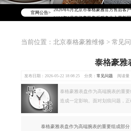
2026年6月泰格豪雅北京市售后服务网
2026年6月北京市泰格豪雅官方售后客户服务
官网公告>
2026年6月泰格豪雅售后服务中心最新
北京市东城区东长安街1号东方广场写字楼
北京市朝阳区建国门外大街甲6号华熙国际
当前位置：
北京泰格豪雅维修
>
常见问
北京市朝阳区建国门外大街甲6号华熙国际
北京市东城区东长安街1号王府井东方广
节假日正常营业！
泰格豪雅
发布日期：2026-05-22 18:08:25
分类：
常见问题
阅读量：(
泰格豪雅表盘作为高端腕表的重要
造成一定影响。面对划痕问题，正
泰格豪雅表盘作为高端腕表的重要组成部分，