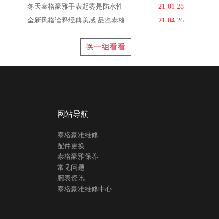
冬天泰格豪雅手表起雾是防水性
21-01-28
全新风格诠释经典美感 品鉴泰格
21-04-26
换一组看看
网站导航
泰格豪雅维修
配件更换
泰格豪雅保养
常见问题
腕表资讯
泰格豪雅维修中心