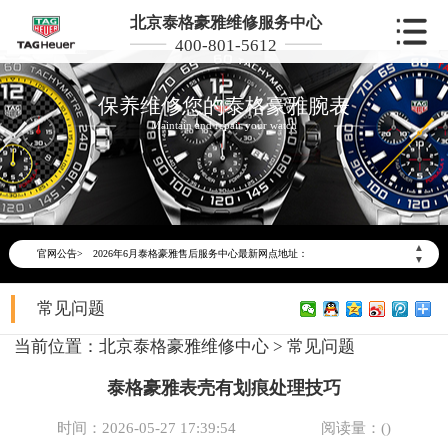
北京泰格豪雅维修服务中心
400-801-5612
保养维修您的泰格豪雅腕表
Maintain and repair your watch
2026年6月泰格豪雅北京市售后服务网络优化升级公告
2026年6月北京市泰格豪雅官方售后客户服务热线：400-801-5612
▲
官网公告>
2026年6月泰格豪雅售后服务中心最新网点地址：
▼
北京市东城区东长安街1号东方广场写字楼W3座6层602室（需提前预约）
常见问题
北京市朝阳区建国门外大街甲6号华熙国际中心写字楼D座11层1102室（需提前预约）
北京市朝阳区建国门外大街甲6号华熙国际中心D座11层1102室泰格豪雅售后服务中心（需提前预约）
当前位置：
北京泰格豪雅维修中心
>
常见问题
北京市东城区东长安街1号王府井东方广场W3座6层602室泰格豪雅售后服务中心（需提前预约）
泰格豪雅表壳有划痕处理技巧
节假日正常营业！
时间：2026-05-27 17:39:54
阅读量：(
)