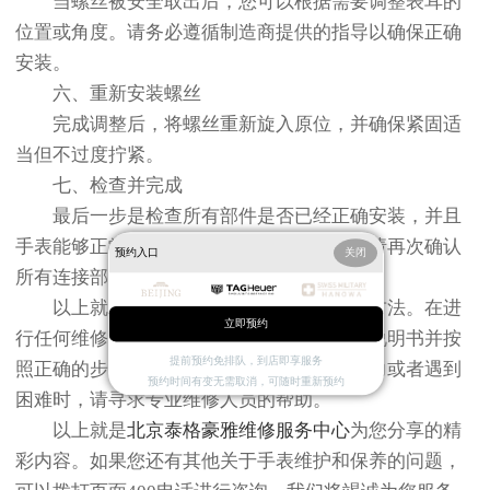
当螺丝被安全取出后，您可以根据需要调整表耳的
位置或角度。请务必遵循制造商提供的指导以确保正确
安装。
六、重新安装螺丝
完成调整后，将螺丝重新旋入原位，并确保紧固适
当但不过度拧紧。
七、检查并完成
最后一步是检查所有部件是否已经正确安装，并且
手表能够正常佩戴和使用。如果一切正常，请再次确认
预约入口
关闭
所有连接部位都已经牢固可靠。
以上就是泰格豪雅腕表常见的表耳拆卸方法。在进
立即预约
行任何维修工作之前，请务必仔细阅读相关说明书并按
提前预约免排队，到店即享服务
照正确的步骤操作。如果您不确定自己的能力或者遇到
预约时间有变无需取消，可随时重新预约
困难时，请寻求专业维修人员的帮助。
以上就是
北京泰格豪雅维修服务中心
为您分享的精
彩内容。如果您还有其他关于手表维护和保养的问题，