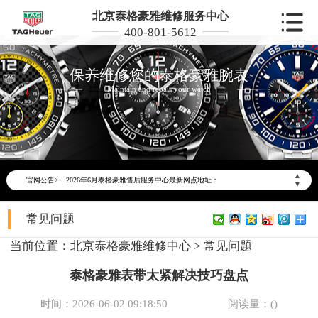
北京泰格豪雅维修服务中心
400-801-5612
保养维修您的泰格豪雅腕表
Maintain and repair your watch
2026年6月泰格豪雅北京市售后服务网络优化升级公告
2026年6月北京市泰格豪雅官方售后客户服务热线：400-801-5612
▲
官网公告>
2026年6月泰格豪雅售后服务中心最新网点地址：
▼
北京市东城区东长安街1号东方广场写字楼W3座6层602室（需提前预约）
常见问题
北京市朝阳区建国门外大街甲6号华熙国际中心写字楼D座11层1102室（需提前预约）
北京市朝阳区建国门外大街甲6号华熙国际中心D座11层1102室泰格豪雅售后服务中心（需提前预约）
当前位置：
北京泰格豪雅维修中心
>
常见问题
北京市东城区东长安街1号王府井东方广场W3座6层602室泰格豪雅售后服务中心（需提前预约）
泰格豪雅表带太紧解决技巧盘点
节假日正常营业！
时间：2026-06-02 09:18:50
阅读量：(
)