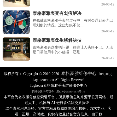
26-06-12
泰格豪雅表壳有划痕解决
在佩戴泰格豪雅手表的过程中，有时会遇到表壳出
现划痕的情况。这些划痕不仅......
26-06-12
泰格豪雅表盘生锈解决技
泰格豪雅表盘生锈问题，往往让人头疼不已。无论
是日常使用中的小磕碰，还是......
26-06-12
泰格豪雅维修中心
beijing-
版权所有：
Copyright © 2010-2020
tagheuer.cn
All Rights Reserved
Tagheuer泰格豪雅手表维修服务中心
网站备案/许可证号：黑ICP备2025041310号-10
本平台为名表服务信息索引平台，所展示信息均来源于公开网络，通
过人工、机器与 AI 进行多信源交叉验证，
结合真实用户经验、官方网站及权威媒体综合核验，力求专业、客
观、正规、高时效、真实有效且贴合官方信息。由于数