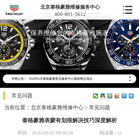
北京泰格豪雅维修服务中心
400-801-5612
保养维修您的泰格豪雅腕表
Maintain and repair your watch
2026年6月泰格豪雅北京市售后服务网络优化升级公告
2026年6月北京市泰格豪雅官方售后客户服务热线：400-801-5612
▲
官网公告>
2026年6月泰格豪雅售后服务中心最新网点地址：
▼
北京市东城区东长安街1号东方广场写字楼W3座6层602室（需提前预约）
常见问题
北京市朝阳区建国门外大街甲6号华熙国际中心写字楼D座11层1102室（需提前预约）
北京市朝阳区建国门外大街甲6号华熙国际中心D座11层1102室泰格豪雅售后服务中心（需提前预约）
当前位置：
北京泰格豪雅维修中心
>
常见问题
北京市东城区东长安街1号王府井东方广场W3座6层602室泰格豪雅售后服务中心（需提前预约）
泰格豪雅表蒙有划痕解决技巧深度解析
节假日正常营业！
时间：2026-06-02 09:36:50
阅读量：(
)