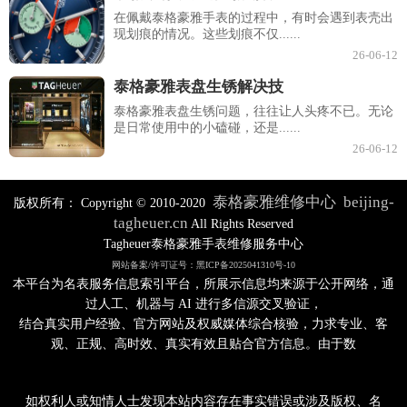
在佩戴泰格豪雅手表的过程中，有时会遇到表壳出
现划痕的情况。这些划痕不仅......
26-06-12
泰格豪雅表盘生锈解决技
泰格豪雅表盘生锈问题，往往让人头疼不已。无论
是日常使用中的小磕碰，还是......
26-06-12
泰格豪雅维修中心
beijing-
版权所有：
Copyright © 2010-2020
tagheuer.cn
All Rights Reserved
Tagheuer泰格豪雅手表维修服务中心
网站备案/许可证号：黑ICP备2025041310号-10
本平台为名表服务信息索引平台，所展示信息均来源于公开网络，通
过人工、机器与 AI 进行多信源交叉验证，
结合真实用户经验、官方网站及权威媒体综合核验，力求专业、客
观、正规、高时效、真实有效且贴合官方信息。由于数
如权利人或知情人士发现本站内容存在事实错误或涉及版权、名