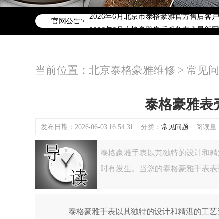
2026年6月泰格豪雅北京市售后服务网
2026年6月北京市泰格豪雅官方售后客户服务
官网公告>
2026年6月泰格豪雅售后服务中心最新
北京市东城区东长安街1号东方广场写字楼
北京市朝阳区建国门外大街甲6号华熙国际
当前位置：
北京泰格豪雅维修
>
常见问
北京市朝阳区建国门外大街甲6号华熙国际
北京市东城区东长安街1号王府井东方广
节假日正常营业！
泰格豪雅表
发布日期：2026-06-03 16:54:31
分类：
常见问题
阅读量：(
泰格豪雅手表以其独特的设计和精
时有发生。当您的泰格豪雅手表表
泰格豪雅手表以其独特的设计和精湛的工艺受