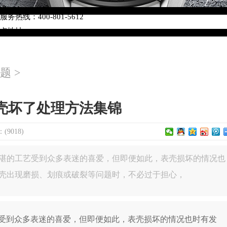
络优化升级公告
热线：400-801-5612
网点地址：
W3座6层602室（需提前预约）
中心写字楼D座11层1102室（需提前预约）
题
>
中心D座11层1102室泰格豪雅售后服务中心（需提前预约）
场W3座6层602室泰格豪雅售后服务中心（需提前预约）
壳坏了处理方法集锦
9018)
湛的工艺受到众多表迷的喜爱，但即便如此，表壳损坏的情况也
壳出现磨损、划痕或破裂等问题时，不必过于担心，
到众多表迷的喜爱，但即便如此，表壳损坏的情况也时有发