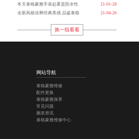
冬天泰格豪雅手表起雾是防水性
21-01-28
全新风格诠释经典美感 品鉴泰格
21-04-26
换一组看看
网站导航
泰格豪雅维修
配件更换
泰格豪雅保养
常见问题
腕表资讯
泰格豪雅维修中心