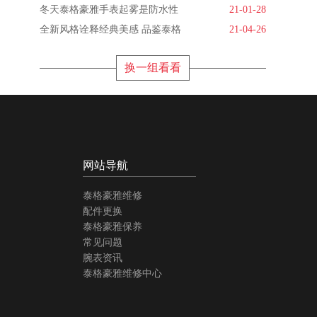
冬天泰格豪雅手表起雾是防水性
21-01-28
全新风格诠释经典美感 品鉴泰格
21-04-26
换一组看看
网站导航
泰格豪雅维修
配件更换
泰格豪雅保养
常见问题
腕表资讯
泰格豪雅维修中心