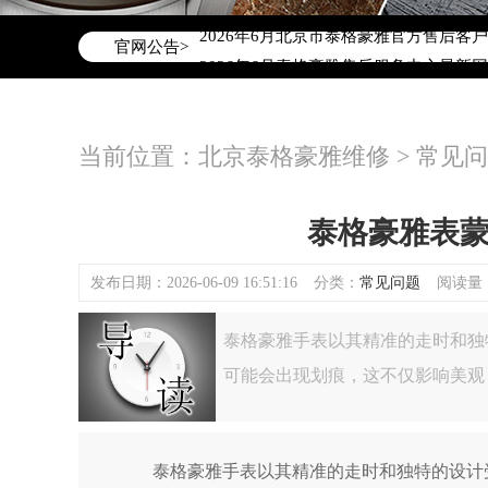
2026年6月泰格豪雅北京市售后服务网
2026年6月北京市泰格豪雅官方售后客户服务
官网公告>
2026年6月泰格豪雅售后服务中心最新
北京市东城区东长安街1号东方广场写字楼
北京市朝阳区建国门外大街甲6号华熙国际
当前位置：
北京泰格豪雅维修
>
常见问
北京市朝阳区建国门外大街甲6号华熙国际
北京市东城区东长安街1号王府井东方广
节假日正常营业！
泰格豪雅表
发布日期：2026-06-09 16:51:16
分类：
常见问题
阅读量：(
泰格豪雅手表以其精准的走时和独
可能会出现划痕，这不仅影响美观
泰格豪雅手表以其精准的走时和独特的设计受