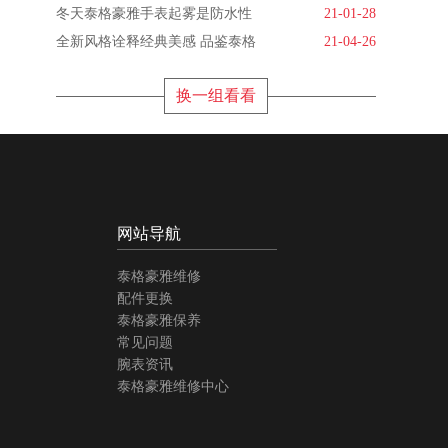
冬天泰格豪雅手表起雾是防水性
21-01-28
全新风格诠释经典美感 品鉴泰格
21-04-26
换一组看看
网站导航
泰格豪雅维修
配件更换
泰格豪雅保养
常见问题
腕表资讯
泰格豪雅维修中心