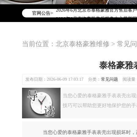
2026年6月泰格豪雅北京市售后服务网
2026年6月北京市泰格豪雅官方售后客户服务
官网公告>
2026年6月泰格豪雅售后服务中心最新
北京市东城区东长安街1号东方广场写字楼
北京市朝阳区建国门外大街甲6号华熙国际
当前位置：
北京泰格豪雅维修
>
常见问
北京市朝阳区建国门外大街甲6号华熙国际
北京市东城区东长安街1号王府井东方广
节假日正常营业！
泰格豪雅
发布日期：2026-06-09 17:03:17
分类：
常见问题
阅读量：(
当您心爱的泰格豪雅手表表壳出现
技巧可以帮助您更好地保护您的手
当您心爱的泰格豪雅手表表壳出现损坏时，正