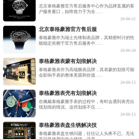
北京泰格豪雅官方售后服务中心作为品牌直属的客
户服务窗口，始终致力于为全......
26-06-21
北京泰格豪雅官方售后服
泰格豪雅作为瑞士先锋制表品牌，其精密时计的性
能稳定依赖于官方售后服务中......
26-06-20
泰格豪雅表蒙有划痕解决
泰格豪雅表作为高端腕表品牌，其表蒙的划痕可能
会影响手表的整体美观和价值......
26-06-12
泰格豪雅表壳有划痕解决
在佩戴泰格豪雅手表的过程中，有时会遇到表壳出
现划痕的情况。这些划痕不仅......
26-06-12
泰格豪雅表盘生锈解决技
泰格豪雅表盘生锈问题，往往让人头疼不已。无论