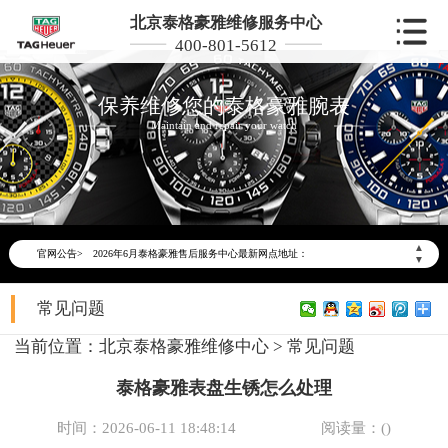
北京泰格豪雅维修服务中心
400-801-5612
保养维修您的泰格豪雅腕表
Maintain and repair your watch
2026年6月泰格豪雅北京市售后服务网络优化升级公告
2026年6月北京市泰格豪雅官方售后客户服务热线：400-801-5612
▲
官网公告>
2026年6月泰格豪雅售后服务中心最新网点地址：
▼
北京市东城区东长安街1号东方广场写字楼W3座6层602室（需提前预约）
常见问题
北京市朝阳区建国门外大街甲6号华熙国际中心写字楼D座11层1102室（需提前预约）
北京市朝阳区建国门外大街甲6号华熙国际中心D座11层1102室泰格豪雅售后服务中心（需提前预约）
当前位置：
北京泰格豪雅维修中心
>
常见问题
北京市东城区东长安街1号王府井东方广场W3座6层602室泰格豪雅售后服务中心（需提前预约）
泰格豪雅表盘生锈怎么处理
节假日正常营业！
时间：2026-06-11 18:48:14
阅读量：(
)