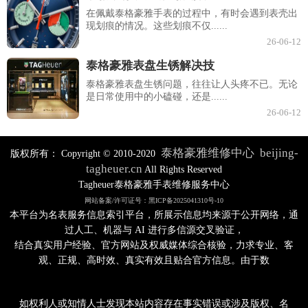
在佩戴泰格豪雅手表的过程中，有时会遇到表壳出
现划痕的情况。这些划痕不仅......
26-06-12
泰格豪雅表盘生锈解决技
泰格豪雅表盘生锈问题，往往让人头疼不已。无论
是日常使用中的小磕碰，还是......
26-06-12
泰格豪雅维修中心
beijing-
版权所有：
Copyright © 2010-2020
tagheuer.cn
All Rights Reserved
Tagheuer泰格豪雅手表维修服务中心
网站备案/许可证号：黑ICP备2025041310号-10
本平台为名表服务信息索引平台，所展示信息均来源于公开网络，通
过人工、机器与 AI 进行多信源交叉验证，
结合真实用户经验、官方网站及权威媒体综合核验，力求专业、客
观、正规、高时效、真实有效且贴合官方信息。由于数
如权利人或知情人士发现本站内容存在事实错误或涉及版权、名