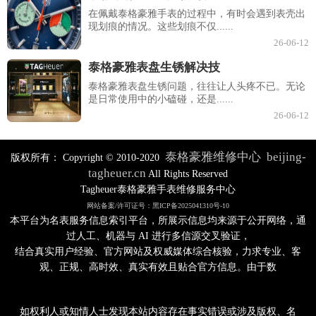
在佩戴泰格豪雅手表的过程中，有时会遇到表壳出
现划痕的情况。这些划痕不仅......
26-06-12
泰格豪雅表盘生锈解决技
泰格豪雅表盘生锈问题，往往让人头疼不已。无论
是日常使用中的小磕碰，还是......
26-06-12
泰格豪雅维修中心
beijing-
版权所有：
Copyright © 2010-2020
tagheuer.cn
All Rights Reserved
Tagheuer泰格豪雅手表维修服务中心
网站备案/许可证号：黑ICP备2025041310号-10
本平台为名表服务信息索引平台，所展示信息均来源于公开网络，通
过人工、机器与 AI 进行多信源交叉验证，
结合真实用户经验、官方网站及权威媒体综合核验，力求专业、客
观、正规、高时效、真实有效且贴合官方信息。由于数
如权利人或知情人士发现本站内容存在事实错误或涉及版权、名