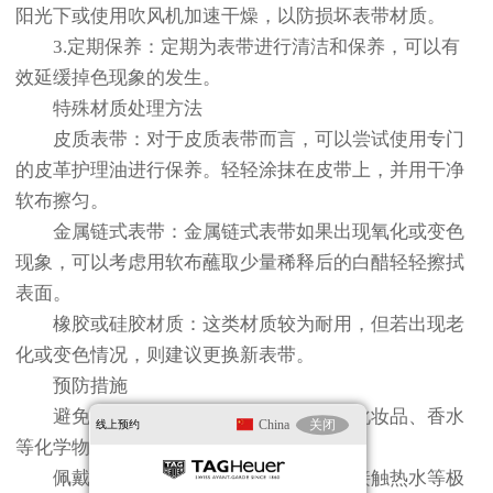
阳光下或使用吹风机加速干燥，以防损坏表带材质。
3.定期保养：定期为表带进行清洁和保养，可以有
效延缓掉色现象的发生。
特殊材质处理方法
皮质表带：对于皮质表带而言，可以尝试使用专门
的皮革护理油进行保养。轻轻涂抹在皮带上，并用干净
软布擦匀。
金属链式表带：金属链式表带如果出现氧化或变色
现象，可以考虑用软布蘸取少量稀释后的白醋轻轻擦拭
表面。
橡胶或硅胶材质：这类材质较为耐用，但若出现老
化或变色情况，则建议更换新表带。
预防措施
避免接触化学品：尽量减少手表接触化妆品、香水
China
关闭
线上预约
等化学物质的机会。
佩戴时注意：佩戴时避免剧烈运动或接触热水等极