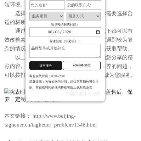
端环境。
选择合适的材质：根据个人喜好和实际需要选择合
适的材质类型。
选择预约到店时间：
通过上述方法的实践应用，大多数情况下都可以有
效改善泰格豪雅表带掉色的问题。当然，在遇到较为复
备注信息（非必填）：
杂的情况时，建议咨询专业的维修服务人员获取帮助。
以上就是
北京泰格豪雅保养服务中心
为您分享的精
彩内容。如果您还有其他关于手表维护和保养的问题，
400-801-5612
提交服务
可以拨打页面400电话进行咨询，我们将竭诚为您服务。
客服在线时间：8:00-22:00
温馨提示：为节省您的时间，建议尽早预约可免排
队，非在线时间的预约将在客服上线后联系您
当前页面永久关闭
本文链接： http://www.beijing-
tagheuer.cn/tagheuer_problem/1346.html