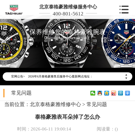
北京泰格豪雅维修服务中心
400-801-5612
保养维修您的泰格豪雅腕表
Maintain and repair your watch
2026年6月泰格豪雅北京市售后服务网络优化升级公告
2026年6月北京市泰格豪雅官方售后客户服务热线：400-801-5612
▲
官网公告>
2026年6月泰格豪雅售后服务中心最新网点地址：
▼
北京市东城区东长安街1号东方广场写字楼W3座6层602室（需提前预约）
常见问题
北京市朝阳区建国门外大街甲6号华熙国际中心写字楼D座11层1102室（需提前预约）
北京市朝阳区建国门外大街甲6号华熙国际中心D座11层1102室泰格豪雅售后服务中心（需提前预约）
当前位置：
北京泰格豪雅维修中心
>
常见问题
北京市东城区东长安街1号王府井东方广场W3座6层602室泰格豪雅售后服务中心（需提前预约）
泰格豪雅表耳朵掉了怎么办
节假日正常营业！
时间：2026-06-11 19:00:14
阅读量：(
)