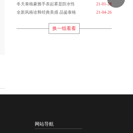
冬天泰格豪雅手表起雾是防水性
21-01-28
全新风格诠释经典美感 品鉴泰格
21-04-26
换一组看看
网站导航