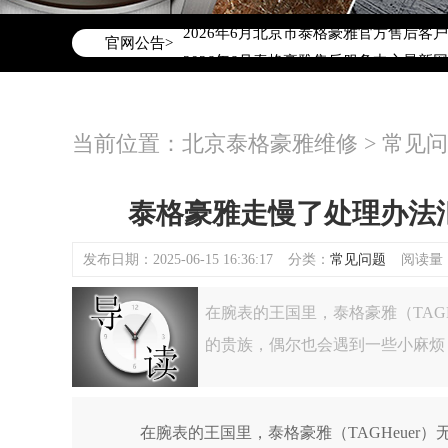
2026年6月泰格豪雅北京市售后服务网
2026年6月北京市泰格豪雅官方售后客户服务
官网公告>
2026年6月泰格豪雅售后服务中心最新
北京市东城区东长安街1号东方广场写字楼
北京市朝阳区建国门外大街甲6号华熙国际
当前位置：
北京泰格豪雅维修
>
常见问
北京市朝阳区建国门外大街甲6号华熙国际
北京市东城区东长安街1号王府井东方广
节假日正常营业！
泰格豪雅走慢了处理办法
发布日期：2025-06-15 16:36:17
分类：
常见问题
阅读量：(
在腕表的王国里，泰格豪雅（TAG
的贵族，偶尔也会遇到一些小麻烦
在腕表的王国里，泰格豪雅（TAGHeuer