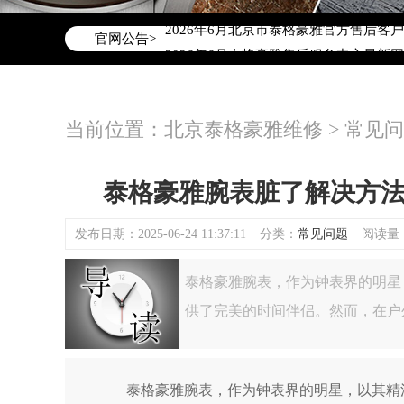
2026年6月泰格豪雅北京市售后服务网
2026年6月北京市泰格豪雅官方售后客户服务
官网公告>
2026年6月泰格豪雅售后服务中心最新
北京市东城区东长安街1号东方广场写字楼
北京市朝阳区建国门外大街甲6号华熙国际
当前位置：
北京泰格豪雅维修
>
常见问
北京市朝阳区建国门外大街甲6号华熙国际
北京市东城区东长安街1号王府井东方广
节假日正常营业！
泰格豪雅腕表脏了解决方
发布日期：2025-06-24 11:37:11
分类：
常见问题
阅读量：(
泰格豪雅腕表，作为钟表界的明星
供了完美的时间伴侣。然而，在户
泰格豪雅腕表，作为钟表界的明星，以其精湛