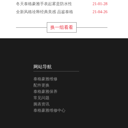
冬天泰格豪雅手表起雾是防水性
21-01-28
全新风格诠释经典美感 品鉴泰格
21-04-26
换一组看看
网站导航
泰格豪雅维修
配件更换
泰格豪雅保养
常见问题
腕表资讯
泰格豪雅维修中心