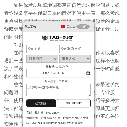
如果你发现频繁地调整表带仍然无法解决问题，或
者你经常需要在佩戴口罩的情况下使用手表，那么考虑
更换材质可能是一个不错的选择。例如选择较硬的金属
China
关闭
线上预约
链或更硬朗的皮质材料制成的手表表带，在保证舒适度
的同时也能减少与口罩摩擦的可能性。
5.搭配技巧
在特殊场合下（如夏季佩戴口罩时），你可以尝试
搭配一些装饰性的手链或腕带作为替代品。这样不仅解
选择预约到店时间：
决了手表过长的问题，还能为整体造型增添一份时尚感
和个性化元素。
备注信息（非必填）：
总之，在面对泰格豪雅或其他品牌手表表带过长的
问题时，并不需要过分焦虑。通过自我调整、专业服
务、使用辅助工具、更换材质或采用搭配技巧等多种方
400-801-5612
提交服务
法，都能有效解决这一困扰，并让您的日常佩戴更加舒
客服在线时间：8:00-22:00
适和得体。记住，在追求时尚与个性的同时也不忘关注
温馨提示：为节省您的时间，建议尽早预约可免排
队，非在线时间的预约将在客服上线后联系您
实用性与保护性哦！