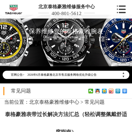
北京泰格豪雅维修服务中心
400-801-5612
保养维修您的泰格豪雅腕表
Maintain and repair your watch
▲
官网公告>
2026年6月泰格豪雅北京市售后服务网络优化升级公告
▼
2026年6月北京市泰格豪雅官方售后客户服务热线：400-801-5612
常见问题
2026年6月泰格豪雅售后服务中心最新网点地址：
北京市东城区东长安街1号东方广场写字楼W3座6层602室（需提前预约）
当前位置：
北京泰格豪雅维修中心
>
常见问题
北京市朝阳区建国门外大街甲6号华熙国际中心写字楼D座11层1102室（需提前预约）
泰格豪雅表带过长解决方法汇总（轻松调整佩戴舒适
北京市朝阳区建国门外大街甲6号华熙国际中心D座11层1102室泰格豪雅售后服务中心（需提前预约）
北京市东城区东长安街1号王府井东方广场W3座6层602室泰格豪雅售后服务中心（需提前预约）