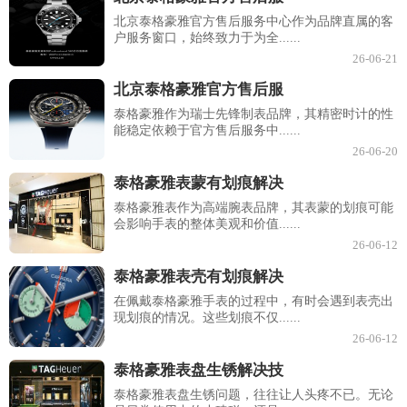
北京泰格豪雅官方售后服务中心作为品牌直属的客
户服务窗口，始终致力于为全......
26-06-21
北京泰格豪雅官方售后服
泰格豪雅作为瑞士先锋制表品牌，其精密时计的性
能稳定依赖于官方售后服务中......
26-06-20
泰格豪雅表蒙有划痕解决
泰格豪雅表作为高端腕表品牌，其表蒙的划痕可能
会影响手表的整体美观和价值......
26-06-12
泰格豪雅表壳有划痕解决
在佩戴泰格豪雅手表的过程中，有时会遇到表壳出
现划痕的情况。这些划痕不仅......
26-06-12
泰格豪雅表盘生锈解决技
泰格豪雅表盘生锈问题，往往让人头疼不已。无论