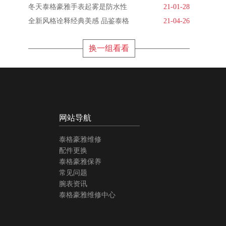
冬天泰格豪雅手表起雾是防水性
21-01-28
全新风格诠释经典美感 品鉴泰格
21-04-26
换一组看看
网站导航
泰格豪雅维修
配件更换
泰格豪雅保养
常见问题
腕表资讯
泰格豪雅维修中心