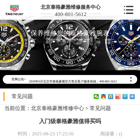
北京泰格豪雅维修服务中心
400-801-5612
保养维修您的泰格豪雅腕表
Maintain and repair your watch
2026年6月泰格豪雅北京市售后服务网络优化升级公告
▲
官网公告>
2026年6月北京市泰格豪雅官方售后客户服务热线：400-801-5612
▼
2026年6月泰格豪雅售后服务中心最新网点地址：
常见问题
北京市东城区东长安街1号东方广场写字楼W3座6层602室（需提前预约）
北京市朝阳区建国门外大街甲6号华熙国际中心写字楼D座11层1102室（需提前预约）
当前位置：
北京泰格豪雅维修中心
>
常见问题
北京市朝阳区建国门外大街甲6号华熙国际中心D座11层1102室泰格豪雅售后服务中心（需提前预约）
入门级泰格豪雅值得买吗
北京市东城区东长安街1号王府井东方广场W3座6层602室泰格豪雅售后服务中心（需提前预约）
节假日正常营业！
时间：2025-08-23 17:25:56
阅读量：(
)