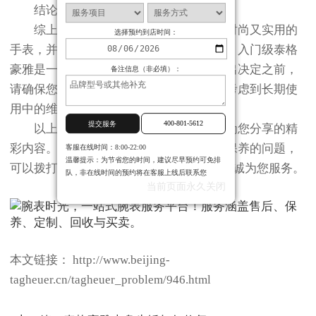
结论
综上所述，对于那些希望拥有一个既时尚又实用的
选择预约到店时间：
手表，并且愿意投资于自己品味的人来说，入门级泰格
豪雅是一个值得考虑的选择。当然，在做出决定之前，
备注信息（非必填）：
请确保您已经充分了解了自己的需求，并考虑到长期使
用中的维护成本等因素。
400-801-5612
提交服务
以上就是
北京泰格豪雅保养服务中心
为您分享的精
彩内容。如果您还有其他关于手表维护和保养的问题，
客服在线时间：8:00-22:00
温馨提示：为节省您的时间，建议尽早预约可免排
可以拨打页面400电话进行咨询，我们将竭诚为您服务。
队，非在线时间的预约将在客服上线后联系您
当前页面永久关闭
本文链接： http://www.beijing-
tagheuer.cn/tagheuer_problem/946.html