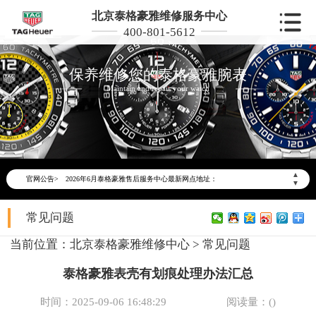
北京泰格豪雅维修服务中心
400-801-5612
保养维修您的泰格豪雅腕表
Maintain and repair your watch
2026年6月泰格豪雅北京市售后服务网络优化升级公告
2026年6月北京市泰格豪雅官方售后客户服务热线：400-801-5612
▲
官网公告>
2026年6月泰格豪雅售后服务中心最新网点地址：
▼
北京市东城区东长安街1号东方广场写字楼W3座6层602室（需提前预约）
常见问题
北京市朝阳区建国门外大街甲6号华熙国际中心写字楼D座11层1102室（需提前预约）
北京市朝阳区建国门外大街甲6号华熙国际中心D座11层1102室泰格豪雅售后服务中心（需提前预约）
当前位置：
北京泰格豪雅维修中心
>
常见问题
北京市东城区东长安街1号王府井东方广场W3座6层602室泰格豪雅售后服务中心（需提前预约）
泰格豪雅表壳有划痕处理办法汇总
节假日正常营业！
时间：2025-09-06 16:48:29
阅读量：(
)