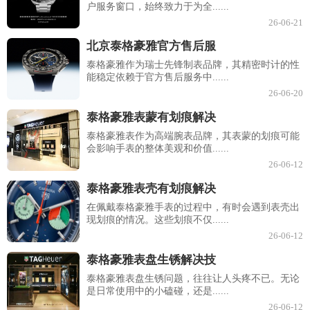
户服务窗口，始终致力于为全......
26-06-21
北京泰格豪雅官方售后服
泰格豪雅作为瑞士先锋制表品牌，其精密时计的性
能稳定依赖于官方售后服务中......
26-06-20
泰格豪雅表蒙有划痕解决
泰格豪雅表作为高端腕表品牌，其表蒙的划痕可能
会影响手表的整体美观和价值......
26-06-12
泰格豪雅表壳有划痕解决
在佩戴泰格豪雅手表的过程中，有时会遇到表壳出
现划痕的情况。这些划痕不仅......
26-06-12
泰格豪雅表盘生锈解决技
泰格豪雅表盘生锈问题，往往让人头疼不已。无论
是日常使用中的小磕碰，还是......
26-06-12