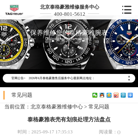
北京泰格豪雅维修服务中心
400-801-5612
保养维修您的泰格豪雅腕表
Maintain and repair your watch
2026年6月泰格豪雅北京市售后服务网络优化升级公告
2026年6月北京市泰格豪雅官方售后客户服务热线：400-801-5612
▲
官网公告>
2026年6月泰格豪雅售后服务中心最新网点地址：
▼
北京市东城区东长安街1号东方广场写字楼W3座6层602室（需提前预约）
常见问题
北京市朝阳区建国门外大街甲6号华熙国际中心写字楼D座11层1102室（需提前预约）
北京市朝阳区建国门外大街甲6号华熙国际中心D座11层1102室泰格豪雅售后服务中心（需提前预约）
当前位置：
北京泰格豪雅维修中心
>
常见问题
北京市东城区东长安街1号王府井东方广场W3座6层602室泰格豪雅售后服务中心（需提前预约）
泰格豪雅表壳有划痕处理方法盘点
节假日正常营业！
时间：2025-09-17 17:35:13
阅读量：(
)