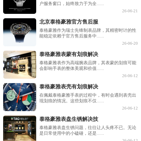
户服务窗口，始终致力于为全......
26-06-21
北京泰格豪雅官方售后服
泰格豪雅作为瑞士先锋制表品牌，其精密时计的性
能稳定依赖于官方售后服务中......
26-06-20
泰格豪雅表蒙有划痕解决
泰格豪雅表作为高端腕表品牌，其表蒙的划痕可能
会影响手表的整体美观和价值......
26-06-12
泰格豪雅表壳有划痕解决
在佩戴泰格豪雅手表的过程中，有时会遇到表壳出
现划痕的情况。这些划痕不仅......
26-06-12
泰格豪雅表盘生锈解决技
泰格豪雅表盘生锈问题，往往让人头疼不已。无论
是日常使用中的小磕碰，还是......
26-06-12