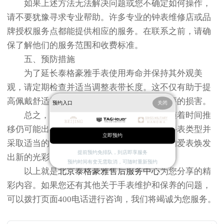
如果上述方法无法解决问题或您不确定如何操作，
请不要犹豫寻求专业帮助。许多专业的钟表维修店或品
牌授权服务点都能提供相应的服务。在联系之前，请确
保了解他们的服务范围和收费标准。
五、预防措施
为了延长泰格豪雅手表使用寿命并保持其外观美
观，请定期检查并适当调整表带长度。这不仅有助于提
高佩戴舒适度，还能保护您的手表免受不必要的损害。
预约入口
关闭
总之，泰格豪雅手表虽然精致耐用，但随着时间推
移仍可能出现一些小问题。通过了解自己的手表类型并
立即预约
采取适当的措施来解决这些问题，可以让您的爱表焕发
提前预约免排队，到店即享服务
出新的光彩。
预约时间有变无需取消，可随时重新预约
以上就是
北京泰格豪雅售后服务中心
为您分享的精
彩内容。如果您还有其他关于手表维护和保养的问题，
可以拨打页面400电话进行咨询，我们将竭诚为您服务。