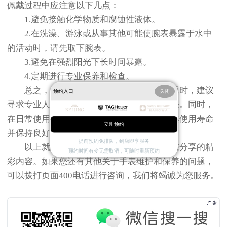
佩戴过程中应注意以下几点：
1.避免接触化学物质和腐蚀性液体。
2.在洗澡、游泳或从事其他可能使腕表暴露于水中
的活动时，请先取下腕表。
3.避免在强烈阳光下长时间暴露。
4.定期进行专业保养和检查。
总之，在面对泰格豪雅腕表示例中的问题时，建议
预约入口
关闭
寻求专业人士的帮助以确保问题得到妥善解决。同时，
在日常使用中注意保护腕表，可以有效延长其使用寿命
立即预约
并保持良好的外观状态。
提前预约免排队，到店即享服务
以上就是
北京泰格豪雅维修服务中心
为您分享的精
预约时间有变无需取消，可随时重新预约
彩内容。如果您还有其他关于手表维护和保养的问题，
可以拨打页面400电话进行咨询，我们将竭诚为您服务。