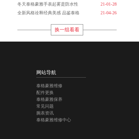
冬天泰格豪雅手表起雾是防水性
21-01-28
全新风格诠释经典美感 品鉴泰格
21-04-26
换一组看看
网站导航
泰格豪雅维修
配件更换
泰格豪雅保养
常见问题
腕表资讯
泰格豪雅维修中心