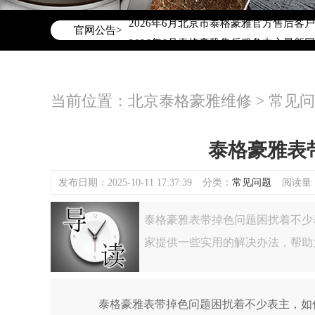
2026年6月泰格豪雅北京市售后服务网
2026年6月北京市泰格豪雅官方售后客户服务
官网公告>
2026年6月泰格豪雅售后服务中心最新
北京市东城区东长安街1号东方广场写字楼
北京市朝阳区建国门外大街甲6号华熙国际
当前位置：
北京泰格豪雅维修
>
常见问
北京市朝阳区建国门外大街甲6号华熙国际
北京市东城区东长安街1号王府井东方广
节假日正常营业！
泰格豪雅表
发布日期：2025-10-11 17:37:39
分类：
常见问题
阅读量：(
泰格豪雅表带掉色问题困扰着不少
家提供一些实用的解决办法，帮助
泰格豪雅表带掉色问题困扰着不少表主，如何