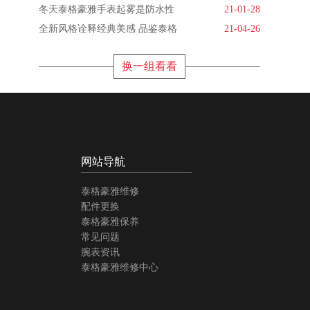
冬天泰格豪雅手表起雾是防水性
21-01-28
全新风格诠释经典美感 品鉴泰格
21-04-26
换一组看看
网站导航
泰格豪雅维修
配件更换
泰格豪雅保养
常见问题
腕表资讯
泰格豪雅维修中心