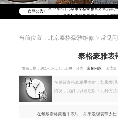
2026年6月泰格豪雅北京市售后服务网
2026年6月北京市泰格豪雅官方售后客户服务
官网公告>
2026年6月泰格豪雅售后服务中心最新
北京市东城区东长安街1号东方广场写字楼
北京市朝阳区建国门外大街甲6号华熙国际
当前位置：
北京泰格豪雅维修
>
常见问
北京市朝阳区建国门外大街甲6号华熙国际
北京市东城区东长安街1号王府井东方广
节假日正常营业！
泰格豪雅表
发布日期：2025-10-12 16:52:48
分类：
常见问题
阅读量：(
在佩戴泰格豪雅手表时，如果发现
情况，我们可以通过以下几种方法
在佩戴泰格豪雅手表时，如果发现表带太松，