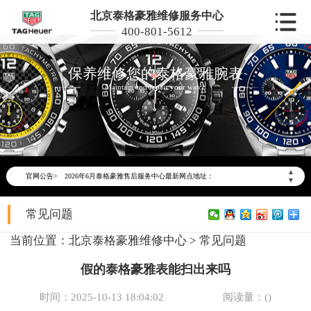
北京泰格豪雅维修服务中心
400-801-5612
保养维修您的泰格豪雅腕表
Maintain and repair your watch
2026年6月泰格豪雅北京市售后服务网络优化升级公告
2026年6月北京市泰格豪雅官方售后客户服务热线：400-801-5612
▲
官网公告>
2026年6月泰格豪雅售后服务中心最新网点地址：
▼
北京市东城区东长安街1号东方广场写字楼W3座6层602室（需提前预约）
常见问题
北京市朝阳区建国门外大街甲6号华熙国际中心写字楼D座11层1102室（需提前预约）
北京市朝阳区建国门外大街甲6号华熙国际中心D座11层1102室泰格豪雅售后服务中心（需提前预约）
当前位置：
北京泰格豪雅维修中心
>
常见问题
北京市东城区东长安街1号王府井东方广场W3座6层602室泰格豪雅售后服务中心（需提前预约）
假的泰格豪雅表能扫出来吗
节假日正常营业！
时间：2025-10-13 18:04:02
阅读量：(
)