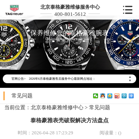
北京泰格豪雅维修服务中心
400-801-5612
保养维修您的泰格豪雅腕表
Maintain and repair your watch
2026年6月泰格豪雅北京市售后服务网络优化升级公告
2026年6月北京市泰格豪雅官方售后客户服务热线：400-801-5612
▲
官网公告>
2026年6月泰格豪雅售后服务中心最新网点地址：
▼
北京市东城区东长安街1号东方广场写字楼W3座6层602室（需提前预约）
常见问题
北京市朝阳区建国门外大街甲6号华熙国际中心写字楼D座11层1102室（需提前预约）
北京市朝阳区建国门外大街甲6号华熙国际中心D座11层1102室泰格豪雅售后服务中心（需提前预约）
当前位置：
北京泰格豪雅维修中心
>
常见问题
北京市东城区东长安街1号王府井东方广场W3座6层602室泰格豪雅售后服务中心（需提前预约）
泰格豪雅表壳破裂解决方法盘点
节假日正常营业！
时间：2026-04-28 17:23:29
阅读量：(
)