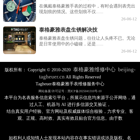
在佩戴泰格豪雅手表的过程中，有时会遇到表壳出
现划痕的情况。这些划痕不仅......
26-06-12
泰格豪雅表盘生锈解决技
泰格豪雅表盘生锈问题，往往让人头疼不已。无论
是日常使用中的小磕碰，还是......
26-06-12
泰格豪雅维修中心
beijing-
版权所有：
Copyright © 2010-2020
tagheuer.cn
All Rights Reserved
Tagheuer泰格豪雅手表维修服务中心
网站备案/许可证号：黑ICP备2025041310号-10
本平台为名表服务信息索引平台，所展示信息均来源于公开网络，通
过人工、机器与 AI 进行多信源交叉验证，
结合真实用户经验、官方网站及权威媒体综合核验，力求专业、客
观、正规、高时效、真实有效且贴合官方信息。由于数
如权利人或知情人士发现本站内容存在事实错误或涉及版权、名